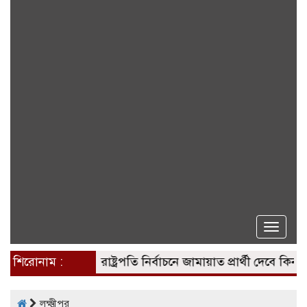
Toggle
naviga
শিরোনাম :
রাষ্ট্রপতি নির্বাচনে জামায়াত প্রার্থী দেবে কিনা, জান
লক্ষ্মীপুর