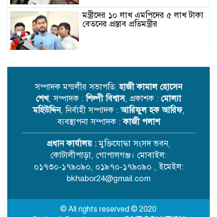
মন্ত্রীদের ১০ লাখ এমপিদের ৫ লাখ টাকা
বেতনের প্রস্তাব প্রতিমন্ত্রীর
ছুটির দিনেও বৈঠকে বসে এক কার্গো
এলএনজি কেনার অনুমোদন দিল সরকার
সম্পাদক মন্ডলীর সভাপতি:
হাজী কামাল হোসেন
শেখ
, সম্পাদক :
শিল্পী বিশ্বাস
, প্রকাশক :
মোল্যা
লিবিয়া থেকে দেশে ফিরলেন আরও ৩৪০
মহিউদ্দিন
, নির্বাহী সম্পাদক :
আরিফুল হক আরিফ
,
বাংলাদেশি
ব্যবস্থাপনা সম্পাদক :
কাজী পলাশ
প্রধান কার্যালয় :
মুক্তিযোদ্ধা সংসদ ভবন,
ইতালি বিমানবন্দরে আটকা উড়োজাহাজ,
কোটালীপাড়া, গোপালগঞ্জ। মোবাইল:
যা বলল বিমান কর্তৃপক্ষ
০১৭৩০-১৭৯০৯০, ০১৯৭০-১৭৯০৯০ , ইমেইল:
bkhabor24@gmail.com
সাত মন্ত্রণালয়ের তিন মন্ত্রী-প্রতিমন্ত্রী
বগুড়ায় আসছেন শনিবার
© All rights reserved © 2020