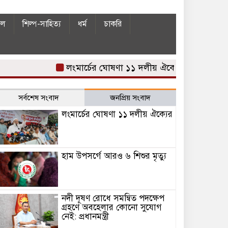
ইল
শিল্প-সাহিত্য
ধর্ম
চাকরি
লংমার্চের ঘোষণা ১১ দলীয় ঐক্যের
হাম উপসর্গে 
সর্বশেষ সংবাদ
জনপ্রিয় সংবাদ
লংমার্চের ঘোষণা ১১ দলীয় ঐক্যের
হাম উপসর্গে আরও ৬ শিশুর মৃত্যু
নদী দূষণ রোধে সমন্বিত পদক্ষেপ
গ্রহণে অবহেলার কোনো সুযোগ
নেই: প্রধানমন্ত্রী