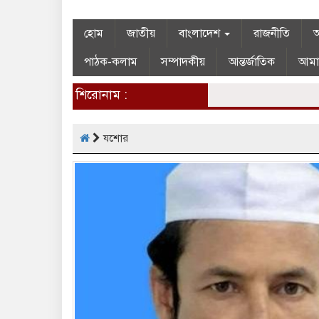
হোম
জাতীয়
বাংলাদেশ
রাজনীতি
অ
পাঠক-কলাম
সম্পাদকীয়
আন্তর্জাতিক
আমা
শিরোনাম :
যশোর