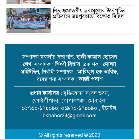
নিত্যপ্রয়োজনীয় দ্রব্যমূল্যের ঊর্ধ্বগতির
প্রতিবাদে জয়পুরহাটে বিক্ষোভ মিছিল
তিন দিনের মধ্যে গ্যাস সরবরাহ
স্বাভাবিক হবে: জ্বালানি মন্ত্রী
সম্পাদক মন্ডলীর সভাপতি:
হাজী কামাল হোসেন
শেখ
, সম্পাদক :
শিল্পী বিশ্বাস
, প্রকাশক :
মোল্যা
রাষ্ট্রপতি নির্বাচনে ভোটার কারা
মহিউদ্দিন
, নির্বাহী সম্পাদক :
আরিফুল হক আরিফ
,
ব্যবস্থাপনা সম্পাদক :
কাজী পলাশ
প্রধান কার্যালয় :
মুক্তিযোদ্ধা সংসদ ভবন,
পদোন্নতি পেলেন জ্বালানি মন্ত্রণালয়ের
কোটালীপাড়া, গোপালগঞ্জ। মোবাইল:
অতিরিক্ত সচিব
০১৭৩০-১৭৯০৯০, ০১৯৭০-১৭৯০৯০ , ইমেইল:
bkhabor24@gmail.com
মাহবুব আলী খানের দোয়া মাহফিলে
অংশ নিলেন প্রধানমন্ত্রী
© All rights reserved © 2020