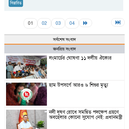
বিস্তারিত
01
02
03
04
সর্বশেষ সংবাদ
জনপ্রিয় সংবাদ
লংমার্চের ঘোষণা ১১ দলীয় ঐক্যের
হাম উপসর্গে আরও ৬ শিশুর মৃত্যু
নদী দূষণ রোধে সমন্বিত পদক্ষেপ গ্রহণে
অবহেলার কোনো সুযোগ নেই: প্রধানমন্ত্রী