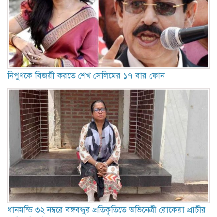
নিপুণকে বিজয়ী করতে শেখ সেলিমের ১৭ বার ফোন
ধানমন্ডি ৩২ নম্বরে বঙ্গবন্ধুর প্রতিকৃতিতে অভিনেত্রী রোকেয়া প্রাচীর