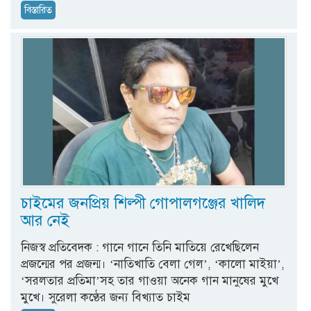
বিস্তারিত
চাইমের জনপ্রিয় শিল্পী গোপালগঞ্জের খালিদ
আর নেই
নিজস্ব প্রতিবেদক : গানে গানে তিনি মাতিয়ে রেখেছিলেন
প্রজন্মের পর প্রজন্ম। ‘নাতিখাতি বেলা গেল’, ‘কালো মাইয়া’,
‘সরলতার প্রতিমা’সহ তার গাওয়া অনেক গান মানুষের মুখে
মুখে। সুরেলা কণ্ঠের জন্য বিখ্যাত চাইম