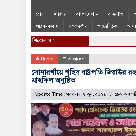
হোম
জাতীয়
বাংলাদেশ
রাজনীতি
অ
পাঠক-কলাম
সম্পাদকীয়
আন্তর্জাতিক
আমা
শিরোনাম :
Home
বাংলাদেশ
সোনারগাঁয়ে শহিদ রাষ্ট্রপতি জিয়াউর রহ
মাহফিল অনুষ্ঠিত
Update Time : মঙ্গলবার, ২ জুন, ২০২৬
১৯৮ জন পঠ