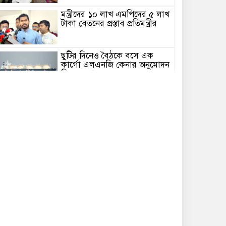
মন্ত্রীদের ১০ লাখ এমপিদের ৫ লাখ
টাকা বেতনের প্রস্তাব প্রতিমন্ত্রীর
ছুটির দিনেও বৈঠকে বসে এক
কার্গো এলএনজি কেনার অনুমোদন
দিল সরকার
লিবিয়া থেকে দেশে ফিরলেন আরও
৩৪০ বাংলাদেশি
ইতালি বিমানবন্দরে আটকা
উড়োজাহাজ, যা বলল বিমান
কর্তৃপক্ষ
সাত মন্ত্রণালয়ের তিন মন্ত্রী-প্রতিমন্ত্রী
বগুড়ায় আসছেন শনিবার
লংমার্চের ঘোষণা ১১ দলীয় ঐক্যের