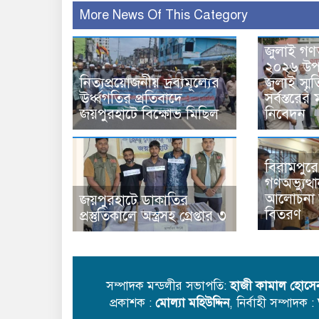
More News Of This Category
জুলাই গণঅ
২০২৬ উপল
নিত্যপ্রয়োজনীয় দ্রব্যমূল্যের
জুলাই স্মৃত
ঊর্ধ্বগতির প্রতিবাদে
সর্বস্তরের ম
জয়পুরহাটে বিক্ষোভ মিছিল
নিবেদন
বিরামপুরে
গণঅভ‍্যুত্
আলোচনা স
জয়পুরহাটে ডাকাতির
বিতরণ
প্রস্তুতিকালে অস্ত্রসহ গ্রেপ্তার ৩
সম্পাদক মন্ডলীর সভাপতি:
হাজী কামাল হোসে
প্রকাশক :
মোল্যা মহিউদ্দিন
, নির্বাহী সম্পাদক :