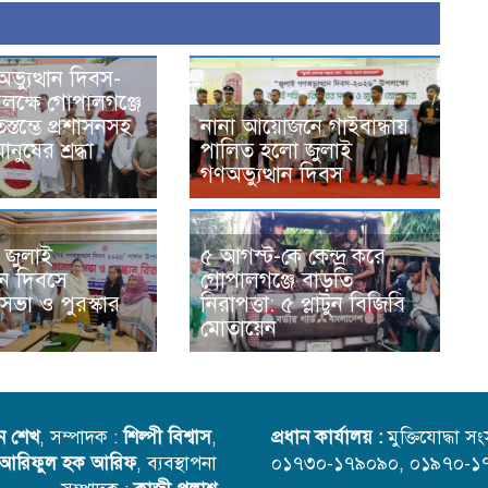
ভ্যুত্থান দিবস-
ক্ষে গোপালগঞ্জে
িস্তম্ভে প্রশাসনসহ
নানা আয়োজনে গাইবান্ধায়
ানুষের শ্রদ্ধা
পালিত হলো জুলাই
গণঅভ্যুত্থান দিবস
 জুলাই
৫ আগস্ট-কে কেন্দ্র করে
থান দিবসে
গোপালগঞ্জে বাড়তি
ভা ও পুরস্কার
নিরাপত্তা: ৫ প্লাটুন বিজিবি
মোতায়েন
ন শেখ
, সম্পাদক :
শিল্পী বিশ্বাস
,
প্রধান কার্যালয় :
মুক্তিযোদ্ধা 
আরিফুল হক আরিফ
, ব্যবস্থাপনা
০১৭৩০-১৭৯০৯০, ০১৯৭০-১৭