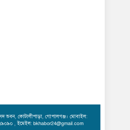
সংসদ ভবন, কোটালীপাড়া, গোপালগঞ্জ। মোবাইল:
৯০৯০ , ইমেইল: bkhabor24@gmail.com