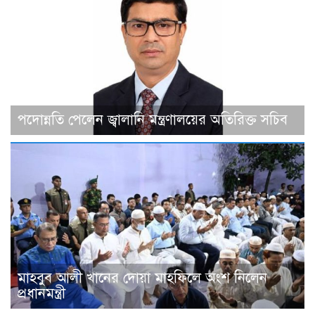
পদোন্নতি পেলেন জ্বালানি মন্ত্রণালয়ের অতিরিক্ত সচিব
মাহবুব আলী খানের দোয়া মাহফিলে অংশ নিলেন
প্রধানমন্ত্রী