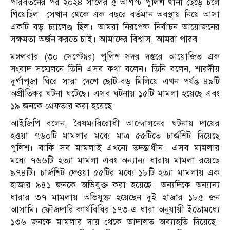
পরিবর্তনের পর ২০২৪ সালের ৫ আগস্ট পুলিশ থানা ছেড়ে চলে
গিয়েছিল। সেখান থেকে এক বছরে বর্তমান অবস্থায় নিয়ে আসা
একটি বড় চ্যালেঞ্জ ছিল। আমরা নিরপেক্ষ নির্বাচন আয়োজনের
সক্ষমতা অর্জন করতে চাই। আমাদের বিশ্বাস, আমরা পারব।
মঙ্গলবার (৩০ সেপ্টেম্বর) পুলিশ সদর দপ্তরে আয়োজিত এক
সংবাদ সম্মেলনে তিনি এসব কথা বলেন। তিনি বলেন, শারদীয়
দুর্গাপূজা ঘিরে সারা দেশে ছোট-বড় মিলিয়ে এখন পর্যন্ত ৪৯টি
অপ্রীতিকর ঘটনা ঘটেছে। এসব ঘটনায় ১৫টি মামলা হয়েছে এবং
১৯ জনকে গ্রেফতার করা হয়েছে।
আইজিপি বলেন, বৈষম্যবিরোধী আন্দোলনের ঘটনায় দায়ের
হওয়া ৭৬০টি মামলার মধ্যে মাত্র ৫৫টিতে চার্জশিট দিয়েছে
পুলিশ। বাকি সব মামলাই এখনো তদন্তাধীন। এসব মামলার
মধ্যে ৭৬৬টি হত্যা মামলা এবং অন্যান্য ধারায় মামলা রয়েছে
৯৭৪টি। চার্জশিট দেওয়া ৫৫টির মধ্যে ১৮টি হত্যা মামলায় এক
হাজার ৯৪১ জনকে অভিযুক্ত করা হয়েছে। অন্যদিকে অন্যান্য
ধারার ৩৭ মামলায় অভিযুক্ত হয়েছেন দুই হাজার ১৮৫ জন
আসামি। ফৌজদারি কার্যবিধির ১৭৩-এ ধারা অনুযায়ী ইতোমধ্যে
১৩৬ জনকে মামলার দায় থেকে আদালত অব্যাহতি দিয়েছে।